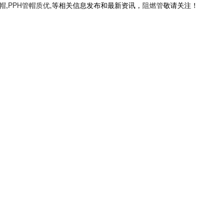
管帽
,
PPH管帽质优
,等相关信息发布和最新资讯，
阻燃管
敬请关注！