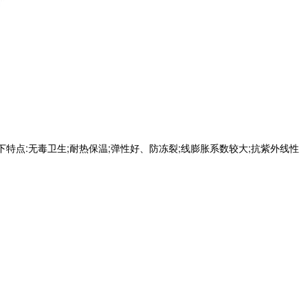
点:无毒卫生;耐热保温;弹性好、防冻裂;线膨胀系数较大;抗紫外线性