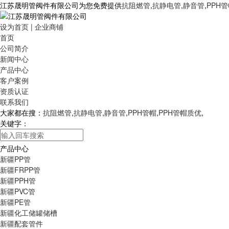
江苏晟明管阀件有限公司为您免费提供
抗阻燃管
,
抗静电管
,
静音管
,
PPH
设为首页
|
企业商铺
首页
公司简介
新闻中心
产品中心
客户案例
资质认证
联系我们
大家都在搜：
抗阻燃管
,
抗静电管
,
静音管
,
PPH管帽
,
PPH管帽质优
,
关键字：
产品中心
新疆PP管
新疆FRPP管
新疆PPH管
新疆PVC管
新疆PE管
新疆化工储罐储槽
新疆配套管件