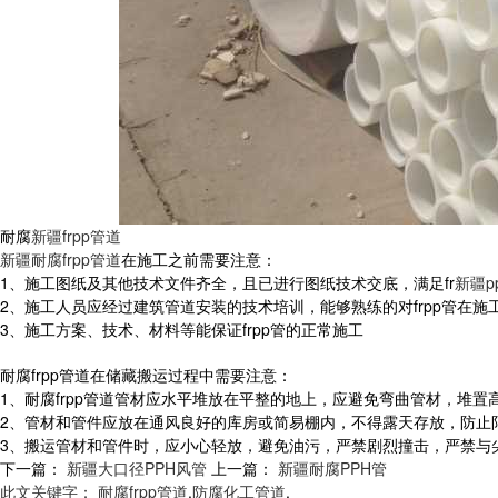
耐腐
新疆frpp管道
新疆耐腐frpp管道
在施工之前需要注意：
1、施工图纸及其他技术文件齐全，且已进行图纸技术交底，满足fr
新疆p
2、施工人员应经过建筑管道安装的技术培训，能够熟练的对frpp管在
3、施工方案、技术、材料等能保证frpp管的正常施工
耐腐frpp管道在储藏搬运过程中需要注意：
1、耐腐frpp管道管材应水平堆放在平整的地上，应避免弯曲管材，堆置
2、管材和管件应放在通风良好的库房或简易棚内，不得露天存放，防止
3、搬运管材和管件时，应小心轻放，避免油污，严禁剧烈撞击，严禁与
下一篇：
新疆大口径PPH风管
上一篇：
新疆耐腐PPH管
此文关键字：
耐腐frpp管道
,
防腐化工管道
,