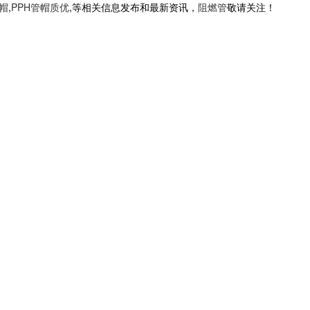
管帽
,
PPH管帽质优
,等相关信息发布和最新资讯，
阻燃管
敬请关注！