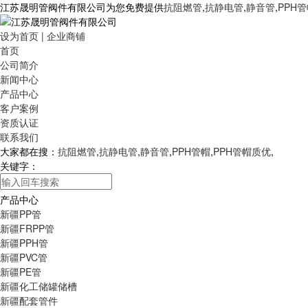
江苏晟明管阀件有限公司为您免费提供
抗阻燃管
,
抗静电管
,
静音管
,
PPH
设为首页
|
企业商铺
首页
公司简介
新闻中心
产品中心
客户案例
资质认证
联系我们
大家都在搜：
抗阻燃管
,
抗静电管
,
静音管
,
PPH管帽
,
PPH管帽质优
,
关键字：
产品中心
新疆PP管
新疆FRPP管
新疆PPH管
新疆PVC管
新疆PE管
新疆化工储罐储槽
新疆配套管件