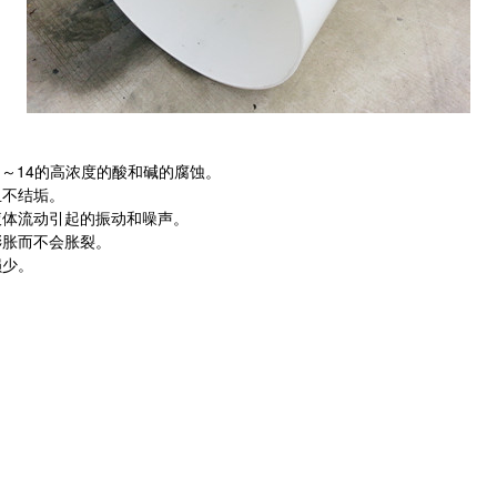
1～14的高浓度的酸和碱的腐蚀。
且不结垢。
液体流动引起的振动和噪声。
膨胀而不会胀裂。
损少。