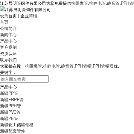
江苏晟明管阀件有限公司为您免费提供
抗阻燃管
,
抗静电管
,
静音管
,
PPH
设为首页
|
企业商铺
首页
公司简介
新闻中心
产品中心
客户案例
资质认证
联系我们
大家都在搜：
抗阻燃管
,
抗静电管
,
静音管
,
PPH管帽
,
PPH管帽质优
,
关键字：
产品中心
新疆PP管
新疆FRPP管
新疆PPH管
新疆PVC管
新疆PE管
新疆化工储罐储槽
新疆配套管件