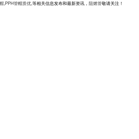
管帽
,
PPH管帽质优
,等相关信息发布和最新资讯，
阻燃管
敬请关注！