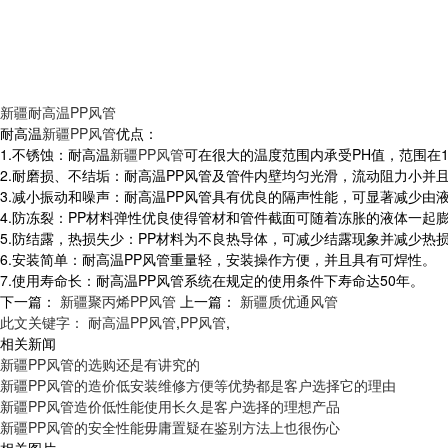
新疆耐高温PP风管
耐高温
新疆PP风管
优点：
1.不锈蚀：耐高温
新疆PP风管
可在很大的温度范围内承受PH值，范围在
2.耐磨损、不结垢：耐高温PP风管及管件内壁均匀光滑，流动阻力小并
3.减小振动和噪声：耐高温PP风管具有优良的隔声性能，可显著减少由
4.防冻裂：PP材料弹性优良使得管材和管件截面可随着冻胀的液体一起
5.防结露，热损失少：PP材料为不良热导体，可减少结露现象并减少热
6.安装简单：耐高温PP风管重量轻，安装操作方便，并且具有可焊性。
7.使用寿命长：耐高温PP风管系统在规定的使用条件下寿命达50年。
下一篇：
新疆聚丙烯PP风管
上一篇：
新疆质优通风管
此文关键字：
耐高温PP风管
,
PP风管
,
相关新闻
新疆PP风管的选购还是有讲究的
新疆PP风管的造价低安装维修方便等优势都是客户选择它的理由
新疆PP风管造价低性能使用长久是客户选择的理想产品
新疆PP风管的安全性能毋庸置疑在鉴别方法上也很伤心