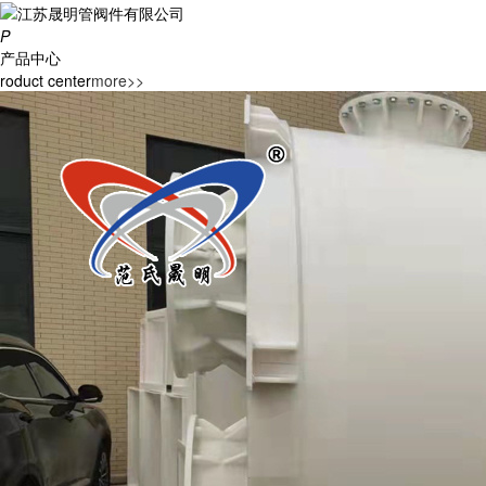
P
产品中心
roduct center
more>>