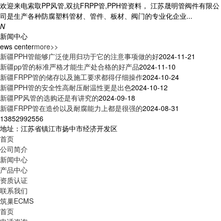
欢迎来电索取PP风管,双抗FRPP管,PPH管资料， 江苏晟明管阀件有限公
司是生产各种防腐塑料管材、管件、板材、阀门的专业化企业...
N
新闻中心
ews center
more>>
新疆PPH管能够广泛使用归功于它的注意事项做的好
2024-11-21
新疆pp管的标准严格才能生产处合格的好产品
2024-11-10
新疆FRPP管的储存以及施工要求都得仔细操作
2024-10-24
新疆PPH管的安全性高耐压耐温性更是出色
2024-10-12
新疆PP风管的选购还是有讲究的
2024-09-18
新疆FRPP管在造价以及耐腐能力上都是很强的
2024-08-31
13852992556
地址：江苏省镇江市扬中市经济开发区
首页
公司简介
新闻中心
产品中心
资质认证
联系我们
筑巢ECMS
首页